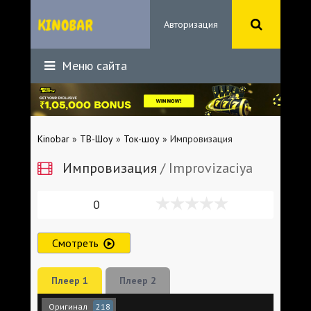
Авторизация
Меню сайта
Kinobar
»
ТВ-Шоу
»
Ток-шоу
» Импровизация
Импровизация
/ Improvizaciya
0
Смотреть
Плеер 1
Плеер 2
Оригинал
218