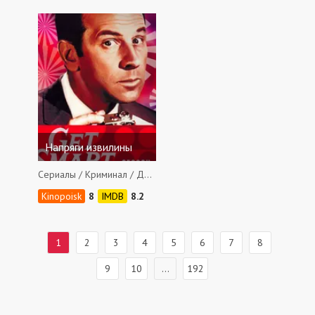
Напряги извилины
Сериалы / Криминал / Детективы / Фантастика / Приключения / Боевики / Комедии / Семейные
8
8.2
1
2
3
4
5
6
7
8
9
10
...
192