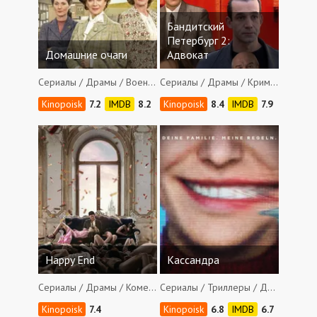
Бандитский
Петербург 2:
Домашние очаги
Адвокат
Сериалы / Драмы / Военные
Сериалы / Драмы / Криминал / Мелодрамы
7.2
8.2
8.4
7.9
Happy End
Кассандра
Сериалы / Драмы / Комедии
Сериалы / Триллеры / Драмы / Фантастика / Ужасы
7.4
6.8
6.7