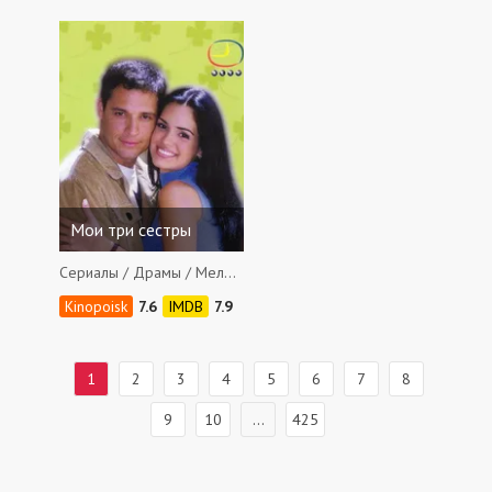
Мои три сестры
Сериалы / Драмы / Мелодрамы
7.6
7.9
1
2
3
4
5
6
7
8
9
10
...
425