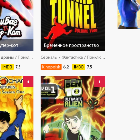
Супер-кот
Временное пространство
Сериалы / Мелодрамы / Приключения / Боевики / Фэнтези / Семейные / Детские
Сериалы / Фантастика / Приключения / Боевики
7.5
6.2
7.5