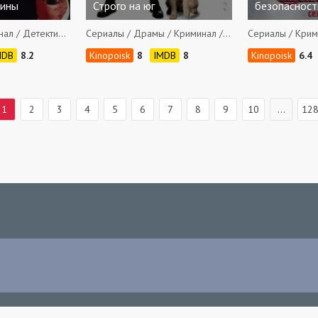
лины
Строго на юг
безопасност
Сериалы / Криминал / Детективы / Фантастика / Приключения / Боевики / Комедии / Семейные
Сериалы / Драмы / Криминал / Приключения / Комедии
8.2
8
8
6.4
1
2
3
4
5
6
7
8
9
10
...
12