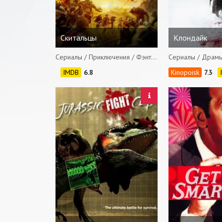
Скитальцы
Клондайк
Сериалы / Приключения / Фэнтези
6.8
7.3