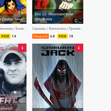
Бен 10: Инопланетная
я Джеки Чана
сверхсила
Сериалы / Приключения / Боевики / Фэнтези / Комедии / Семейные
Сериалы / Фантастика / Приключения / Боевики / Семейные
7.4
6.8
7.8
нальной