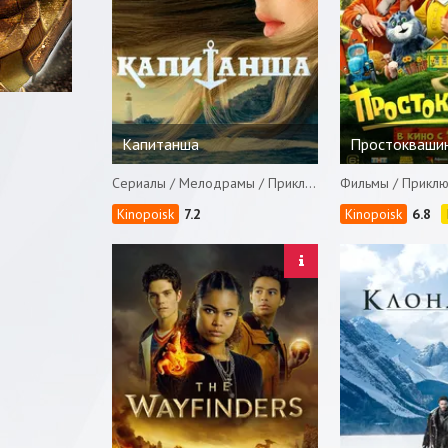
Капитанша
Простокваши
Сериалы / Мелодрамы / Приключения
Фильмы / Прикл
7.2
6.8