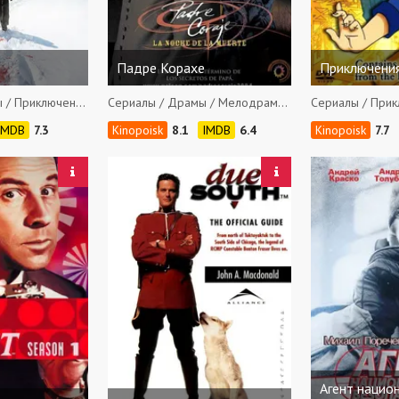
Падре Корахе
Приключени
Сериалы / Драмы / Приключения / Вестерны
Сериалы / Драмы / Мелодрамы / Детективы / Приключения / Боевики
7.3
8.1
6.4
7.7
Агент нацио