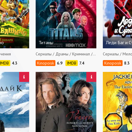
но
Титаны
Леди Баг и 
ючения
Сериалы / Драмы / Криминал / Фантастика / Приключения / Боевики / Фэнтези
4.3
6.9
7.4
8.3