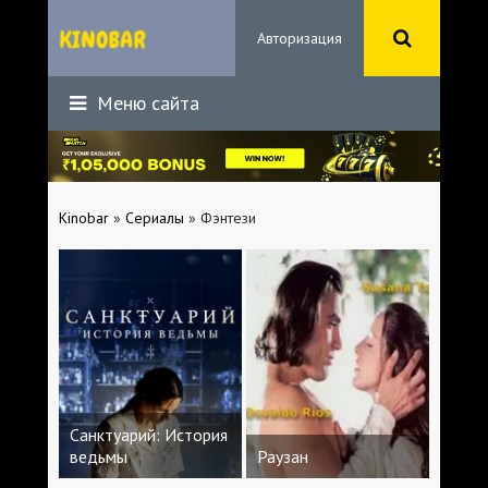
Авторизация
Меню сайта
Kinobar
»
Сериалы
» Фэнтези
Санктуарий: История
ведьмы
Раузан