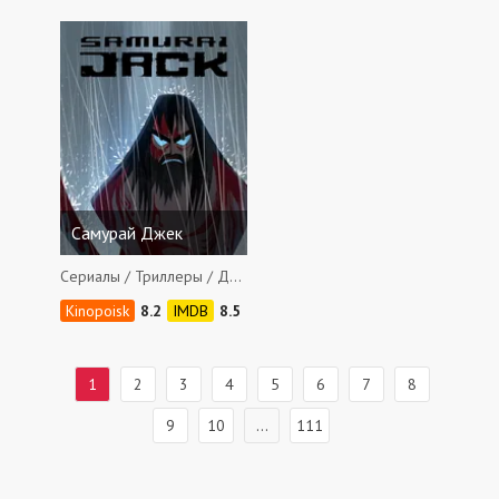
Самурай Джек
Сериалы / Триллеры / Драмы / Фантастика / Приключения / Боевики / Фэнтези
8.2
8.5
1
2
3
4
5
6
7
8
9
10
...
111