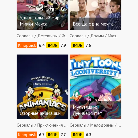
Удивительный мир
Микки Мауса
Всегда одна мечта
Сериалы / Детективы / Фантастика / Приключения / Вестерны / Фэнтези / Комедии / Семейные / Мюзиклы / Короткометражные
Сериалы / Драмы / Мюзиклы
6.4
7.9
7.6
Мультяшки:
Озорные анимашки
Луниверситет
Сериалы / Приключения / Комедии / Семейные / Мюзиклы / Короткометражные
Сериалы / Мелодрамы / Детективы / Фантастика / Приключения / Комедии / Музыкальные / Семейные / Мюзиклы
6.7
7.7
6.3