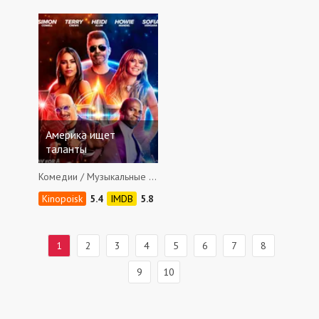
Америка ищет
таланты
Комедии / Музыкальные / Семейные / Мюзиклы / Документальные / Реалити шоу
5.4
5.8
1
2
3
4
5
6
7
8
9
10