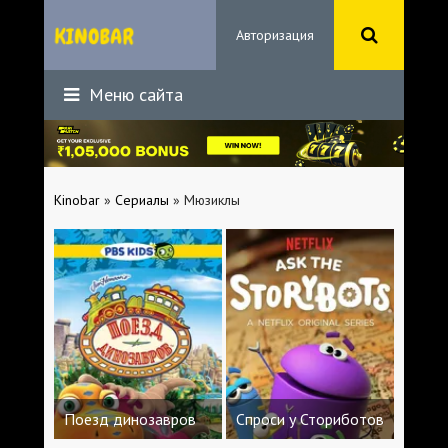
Авторизация
Меню сайта
Kinobar
»
Сериалы
» Мюзиклы
Поезд динозавров
Спроси у Сториботов