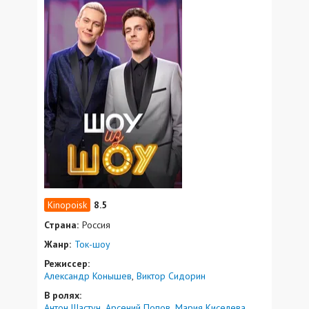
8.5
Страна:
Россия
Жанр:
Ток-шоу
Режиссер:
Александр Конышев
Виктор Сидорин
В ролях:
Антон Шастун
Арсений Попов
Мария Киселева