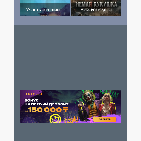
Shawn Wells Imogen Ewan Linzy Luu Bryce
Участь женщины
Немая кукушка
Saltmarsh Sabrina Zima Jalen Olomu-
Brown Jordan Frank Matilda Carroll
Джефф Дай Марио Лопес Dariany
Santana Александра Россо Энтони
Пеннистон Layla Martin