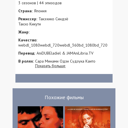
3 сезонов | 44 эпизодов
Страна:
Япония
Режиссер:
Такэхико Синдзё
Такэо Кикути
Жанр:
Качество:
webdl_1080webdl_720webdl_360bd_1080bd_720
Перевод:
AniDUBEladiel & JAMAniLibria.TV
В ролях:
Сара Минами Одзи Судзука Каито
Показать больше
Сакурай Ринка Кумада Рихо Накамура
Нахо Тода Ацухиро Инукаи Дзин Судзуки
Сёхэй Миура Кэнон Нономура Косукэ
Судзуки Kanon Тэтта Сугимото Дзюнпэй
Ясюи Хироюки Хираяма Эрика Мабути
Похожие фильмы