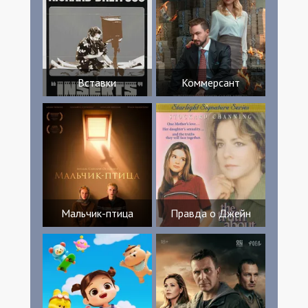
Barbara Rae-Venter Wes Ryland Lisa Ortiz
Michelle Cruz
Вставки
Коммерсант
Мальчик-птица
Правда о Джейн