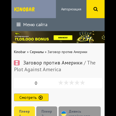
Авторизация
Меню сайта
Kinobar
»
Сериалы
» Заговор против Америки
Заговор против Америки
/ The
Plot Against America
0
Смотреть
Плеер
Плеер
Дивись
1
2
українською