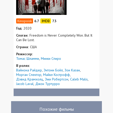
6.7
7.3
Год:
2020
Слоган:
Freedom is Never Completely Won. But It
Can Be Lost.
Страна:
США
Режиссер:
Томас Шламми
Минки Спиро
В ролях:
Вайнона Райдер
Энтони Бойл
Зои Казан
Морган Спектор
Майкл Кострофф
Дэвид Крамхолц
Эжи Робертсон
Caleb Malis
Jacob Laval
Джон Туртурро
Похожие фильмы