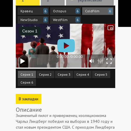
Кравец
Octopus
ColdFilm
6
6
6
NewStudio
WestFilm
6
6
Серия 1
Серия 2
Серия 3
Серия 4
Серия 5
Серия 6
В закладки
Описание
Знаменитый пилот и приверженец изоляционизма
Чарльз Линдберг победил на выборах в 1940 году и
стал новым президентом США. С приходом Линдберга