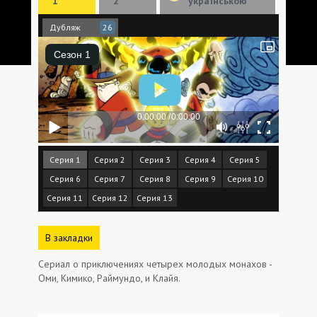
1
2
українською
Дубляж
26
Серия 1
Серия 2
Серия 3
Серия 4
Серия 5
Серия 6
Серия 7
Серия 8
Серия 9
Серия 10
Серия 11
Серия 12
Серия 13
В закладки
Сериал о приключениях четырех молодых монахов -
Оми, Кимико, Раймундо, и Клайя.