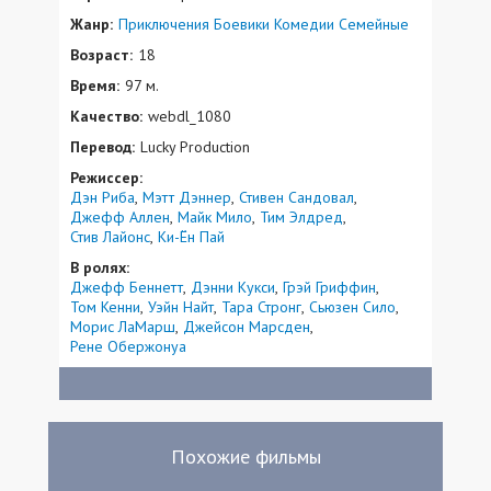
Жанр:
Приключения
Боевики
Комедии
Семейные
Возраст:
18
Время:
97 м.
Качество:
webdl_1080
Перевод:
Lucky Production
Режиссер:
Дэн Риба
Мэтт Дэннер
Стивен Сандовал
Джефф Аллен
Майк Мило
Тим Элдред
Стив Лайонс
Ки-Ён Пай
В ролях:
Джефф Беннетт
Дэнни Кукси
Грэй Гриффин
Том Кенни
Уэйн Найт
Тара Стронг
Сьюзен Сило
Морис ЛаМарш
Джейсон Марсден
Рене Обержонуа
Похожие фильмы