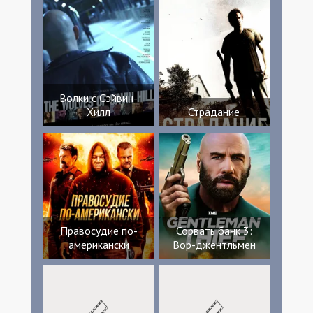
Волки с Сэйвин-
Хилл
Страдание
Правосудие по-
Сорвать банк 3:
американски
Вор-джентльмен