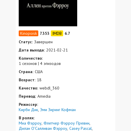
7.353
6.7
Статус:
Завершен
Дата выхода:
2021-02-21
Количество:
1 сезонов | 4 эпизодов
Страна:
США
Возраст:
18
Качество:
webdl_360
Перевод:
Amedia
Режиссер:
Кирби Дик
Эми Зиринг Кофман
В ролях:
Миа Фэрроу
Флетчер Фэрроу Превин
Дилан О’Салливан Фэрроу
Casey Pascal