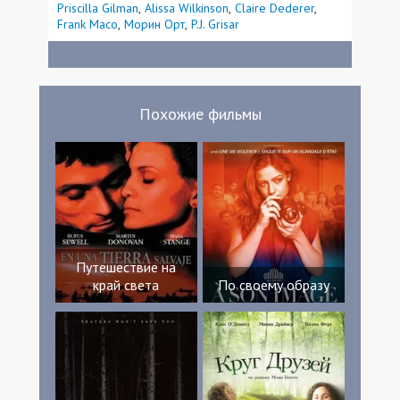
Priscilla Gilman
Alissa Wilkinson
Claire Dederer
Frank Maco
Морин Орт
P.J. Grisar
Похожие фильмы
Путешествие на
край света
По своему образу