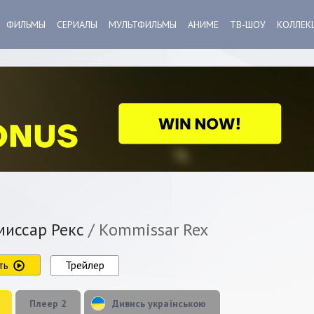
ФИЛЬМЫ
СЕРИАЛЫ
МУЛЬТФИЛЬМЫ
АНИМЕ
ТВ-ШОУ
КОЛЛЕК
иссар Рекс
/ Kommissar Rex
ть
Трейлер
Плеер 2
Дивись українською