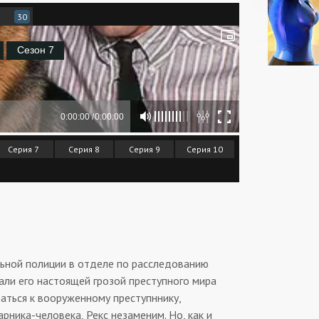
30
Серия 7
Серия 8
Серия 9
Серия 10
ьной полиции в отделе по расследованию
али его настоящей грозой преступного мира
раться к вооруженному преступннику,
рника-человека, Рекс незаменим. Но, как и