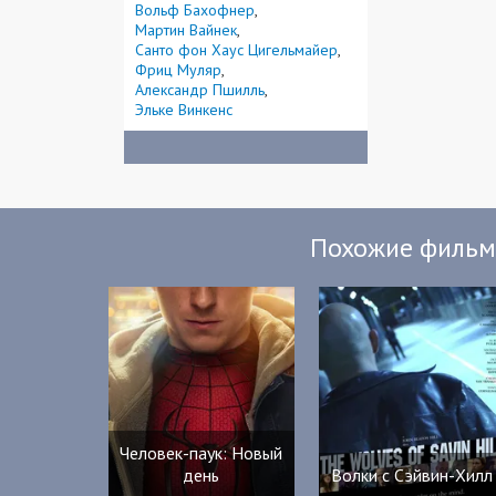
Вольф Бахофнер
Мартин Вайнек
Санто фон Хаус Цигельмайер
Фриц Муляр
Александр Пшилль
Эльке Винкенс
Похожие филь
Человек-паук: Новый
день
Волки с Сэйвин-Хилл