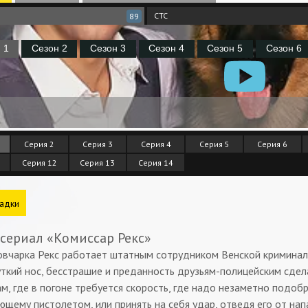
СТС
89
Серия 2
Серия 3
Серия 4
Серия 5
Серия 6
Серия 12
Серия 13
Серия 14
адки
 сериал «Комиссар Рекс»
овчарка Рекс работает штатным сотрудником Венской криминал
уткий нос, бесстрашие и преданность друзьям-полицейским сдел
ам, где в погоне требуется скорость, где надо незаметно подоб
щему пистолетом, или принять на себя удар, отведя его от напа