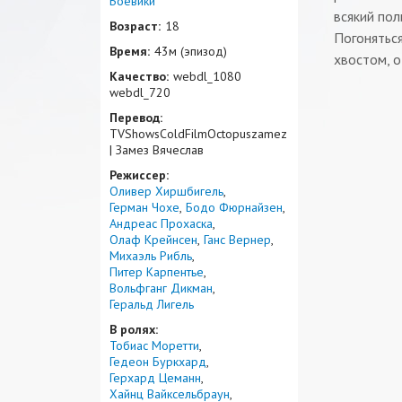
Боевики
всякий пол
Возраст:
18
Погоняться
Время:
43м (эпизод)
хвостом, о
Качество:
webdl_1080
webdl_720
Перевод:
TVShowsColdFilmOctopuszamez
| Замез Вячеслав
Режиссер:
Оливер Хиршбигель
Герман Чохе
Бодо Фюрнайзен
Андреас Прохаска
Олаф Крейнсен
Ганс Вернер
Михаэль Рибль
Питер Карпентье
Вольфганг Дикман
Геральд Лигель
В ролях:
Тобиас Моретти
Гедеон Буркхард
Герхард Цеманн
Хайнц Вайксельбраун