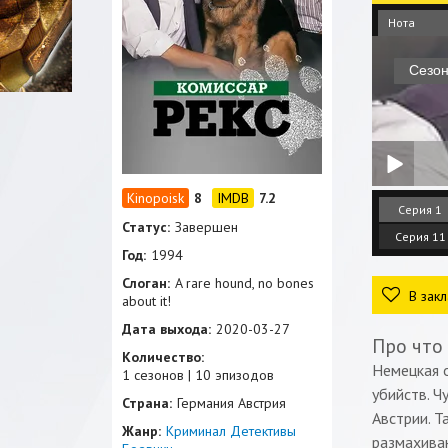
Нота
8
7.2
Серия 1
Статус:
Завершен
Серия 11
Год:
1994
Слоган:
A rare hound, no bones
В закл
about it!
Дата выхода:
2020-03-27
Про что
Количество:
Немецкая 
1 сезонов | 10 эпизодов
убийств. Ч
Страна:
Германия Австрия
Австрии. Т
Жанр:
Криминал
Детективы
размахиваю