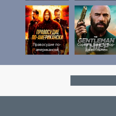
Правосудие по-
Сорвать банк 3: Вор-
американски
джентльмен