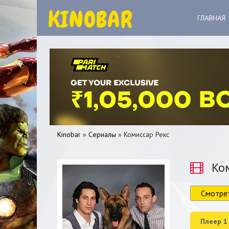
ГЛАВНАЯ
Kinobar
»
Сериалы
» Комиссар Рекс
Ком
Смотре
0
1
2
3
4
5
Плеер 1