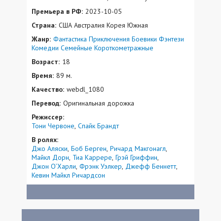
Премьера в РФ:
2023-10-05
Страна:
США Австралия Корея Южная
Жанр:
Фантастика
Приключения
Боевики
Фэнтези
Комедии
Семейные
Короткометражные
Возраст:
18
Время:
89 м.
Качество:
webdl_1080
Перевод:
Оригинальная дорожка
Режиссер:
Тони Червоне
Спайк Брандт
В ролях:
Джо Аляски
Боб Берген
Ричард Макгонагл
Майкл Дорн
Тиа Каррере
Грэй Гриффин
Джон О’Харли
Фрэнк Уэлкер
Джефф Беннетт
Кевин Майкл Ричардсон