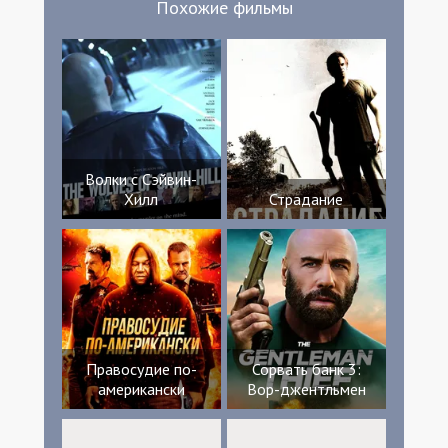
Похожие фильмы
Волки с Сэйвин-
Хилл
Страдание
Правосудие по-
Сорвать банк 3:
американски
Вор-джентльмен