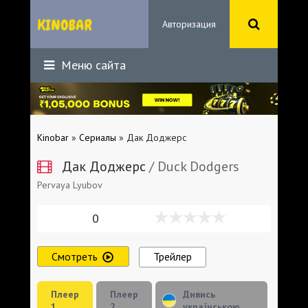
Авторизация
Меню сайта
Kinobar
»
Сериалы
» Дак Доджерс
Дак Доджерс
/ Duck Dodgers
Pervaya Lyubov
0
Смотреть
Трейлер
Плеер
Плеер
Дивись
1
2
українською