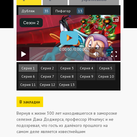
Дубляж
Пифагор
35
13
Серия 1
Серия 2
Серия 3
Серия 4
Серия 5
Серия 6
Серия 7
Серия 8
Серия 9
Серия 10
Серия 11
Серия 12
Серия 13
В закладки
Вернув к жизни 300 лет находившегося в заморозке
селезня Дака Доджерса, профессор Игнатиус и не
подозревал, что гость из далёкого прошлого на
самом деле является известнейшим