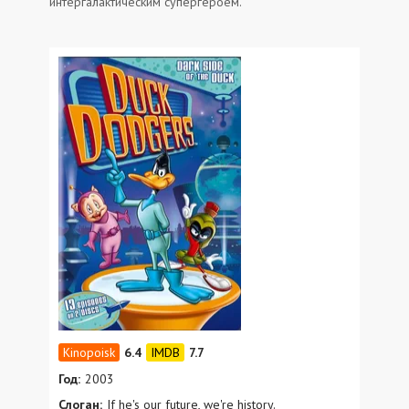
интергалактическим супергероем.
6.4
7.7
Год:
2003
Слоган:
If he's our future, we're history.