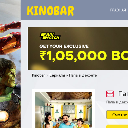
ГЛАВНАЯ
Kinobar
»
Сериалы
» Папа в декрете
Пап
Папа в дек
0
1
2
3
4
5
Смотре