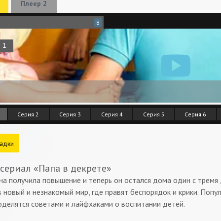
Плеер 2
8
Серия 2
Серия 3
Серия 4
Серия 5
Серия 6
адки
 сериал «Папа в декрете»
на получила повышение и теперь он остался дома один с тремя
 новый и незнакомый мир, где правят беспорядок и крики. Попу
оделятся советами и лайфхаками о воспитании детей.