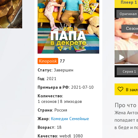
Плеер 1
Оригинал
7.7
Статус:
Завершен
Серия 1
Год:
2021
Премьера в РФ:
2021-07-10
В закл
Количество:
1 сезонов | 8 эпизодов
Про что
Страна:
Россия
Жена Анто
Жанр:
Комедии
Семейные
попадает в
в беде и п
Возраст:
18
Качество:
webdl_1080