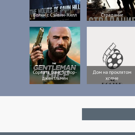
Волки с Сэйвин-Хилл
Страдание
Сорвать банк 3: Вор-
Дом на проклятом
джентльмен
холме