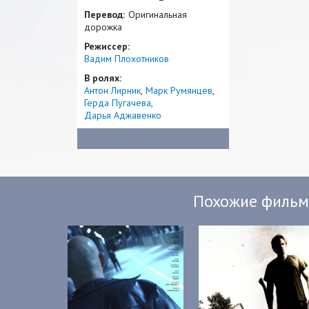
Перевод:
Оригинальная
дорожка
Режиссер:
Вадим Плохотников
В ролях:
Антон Лирник
Марк Румянцев
Герда Пугачева
Дарья Аджавенко
Похожие филь