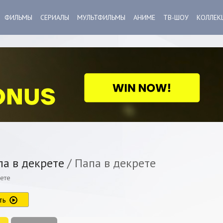
ФИЛЬМЫ
СЕРИАЛЫ
МУЛЬТФИЛЬМЫ
АНИМЕ
ТВ-ШОУ
КОЛЛЕК
а в декрете
/ Папа в декрете
рете
ть