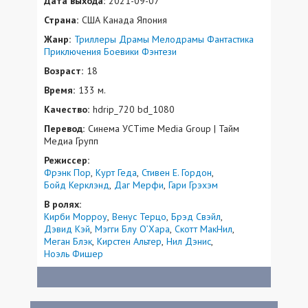
Дата выхода:
2021-09-07
Страна:
США Канада Япония
Жанр:
Триллеры
Драмы
Мелодрамы
Фантастика
Приключения
Боевики
Фэнтези
Возраст:
18
Время:
133 м.
Качество:
hdrip_720 bd_1080
Перевод:
Синема УСTime Media Group | Тайм
Медиа Групп
Режиссер:
Фрэнк Пор
Курт Геда
Стивен Е. Гордон
Бойд Керклэнд
Даг Мерфи
Гари Грэхэм
В ролях:
Кирби Морроу
Венус Терцо
Брэд Свэйл
Дэвид Кэй
Мэгги Блу О’Хара
Скотт МакНил
Меган Блэк
Кирстен Альтер
Нил Дэнис
Ноэль Фишер