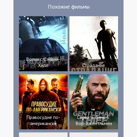
Похожие фильмы
Волки с Сэйвин-
Хилл
Страдание
Правосудие по-
Сорвать банк 3:
американски
Вор-джентльмен