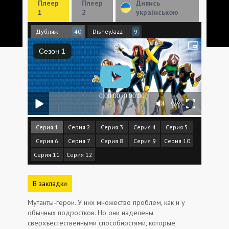
Плеер
Плеер
Дивись
1
2
українською
Дубляж
DisneyJazz
40
9
Серия 1
Серия 2
Серия 3
Серия 4
Серия 5
Серия 6
Серия 7
Серия 8
Серия 9
Серия 10
Серия 11
Серия 12
В закладки
Мутанты-герои. У них множество проблем, как и у
обычных подростков. Но они наделены
сверхъестественными способностями, которые