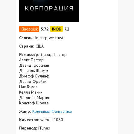
5.72
7.2
Слоган:
In corp we trust
Страна:
США
Режиссер:
Давид Пастор
Алекс Пастор
Дэвид Гроссман
Даниэль Штамм
Джефф Вулнаф
Дэвид Фрэйзи
Ник Гомес
Келли Макин
Дарнелл Мартин
Кристоф Шреве
Жанр:
Криминал
Фантастика
Качество:
webdl_1080
Перевод:
iTunes