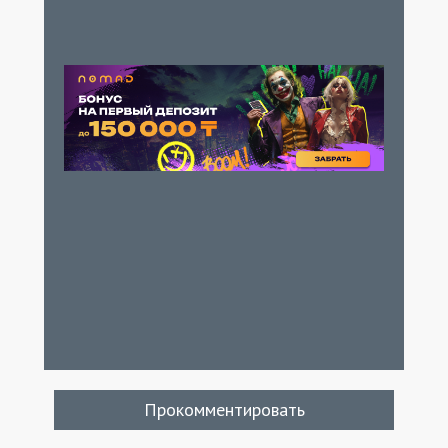
Хэрмон Уолш Брок Джонсон Бобби
Мэннинг Мэттью Гарлик Ричард Янг Марти
Адамс Брайан Биссон Джастин Хауэлл
Ванесса Барнс Али Момен Джане
Армоган Джеймс Кейд Дипал Патель
Джефф Хо Дженни Ианнуччи Филип
Савас Трой Амос-Росс Грегори Д. Заяц
John Gallagher Джослин Хадон Джин Юн
Скотт Си Уилсон Елена Кхан Мэттью
Маккаллум Даррел Хикс Фод Бонгура
Дэйв Ричилл Марк Куигли Крис Янг Carrie
Beale Джеймс Вайхт Эллисон Баша Блейн
МакКензи Тай Феникс Hillary Daley
Прокомментировать