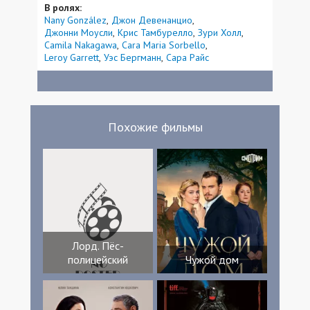
В ролях:
Nany González
Джон Девенанцио
Джонни Моусли
Крис Тамбурелло
Зури Холл
Camila Nakagawa
Cara Maria Sorbello
Leroy Garrett
Уэс Бергманн
Сара Райс
Похожие фильмы
Лорд. Пёс-
полицейский
Чужой дом