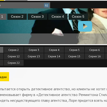
й
92
Серия 2
Серия 3
Серия 4
Серия 5
Серия 6
Серия 12
Серия 13
Серия 14
Серия 15
Серия 16
Серия 22
адки
пытается открыть детективное агентство, но клиенты не хотят
именовывает фирму в «Детективное агентство Ремингтона Стила
идеть несуществующего главу агентства, Лоре придется взять н