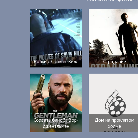
Волки с Сэйвин-Хилл
Страдание
Сорвать банк 3: Вор-
Дом на проклятом
джентльмен
холме