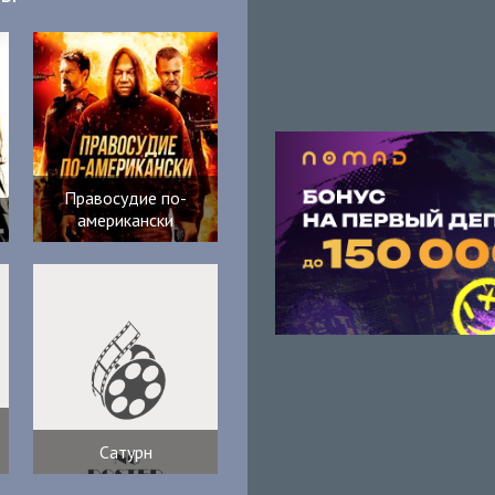
Правосудие по-
американски
Сатурн