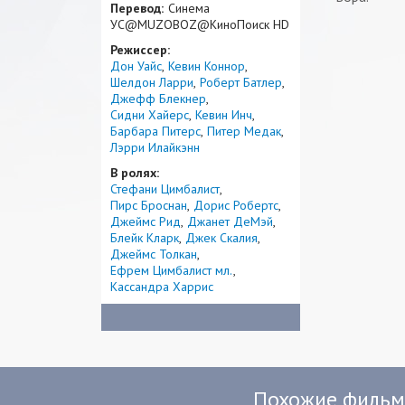
Перевод:
Синема
УС@MUZOBOZ@КиноПоиск HD
Режиссер:
Дон Уайс
Кевин Коннор
Шелдон Ларри
Роберт Батлер
Джефф Блекнер
Сидни Хайерс
Кевин Инч
Барбара Питерс
Питер Медак
Лэрри Илайкэнн
В ролях:
Стефани Цимбалист
Пирс Броснан
Дорис Робертс
Джеймс Рид
Джанет ДеМэй
Блейк Кларк
Джек Скалия
Джеймс Толкан
Ефрем Цимбалист мл.
Кассандра Харрис
Похожие филь