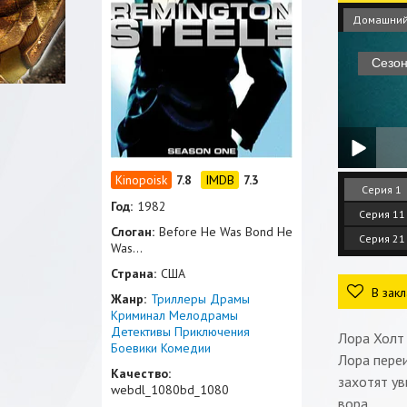
Домашни
7.8
7.3
Серия 1
Год:
1982
Серия 11
Слоган:
Before He Was Bond He
Серия 21
Was...
Страна:
США
В закл
Жанр:
Триллеры
Драмы
Криминал
Мелодрамы
Детективы
Приключения
Лора Холт 
Боевики
Комедии
Лора пере
Качество:
захотят ув
webdl_1080bd_1080
вора.