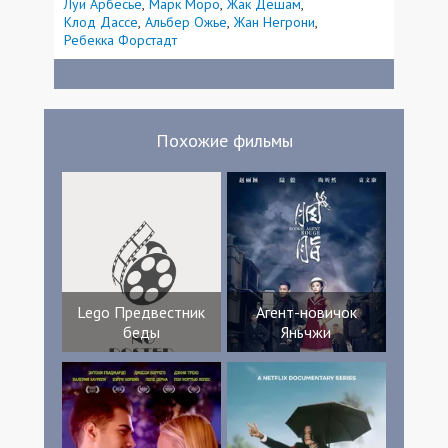
Луи Арбесье
Марк Моро
Жак Дешам
Клод Дассе
Альбер Ожье
Жан Негрони
Ребекка Форстадт
Похожие фильмы
Lego Предвестник
Агент-новичок
беды
Яньчжи