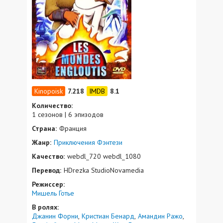
7.218
8.1
Количество:
1 сезонов | 6 эпизодов
Страна:
Франция
Жанр:
Приключения
Фэнтези
Качество:
webdl_720 webdl_1080
Перевод:
HDrezka StudioNovamedia
Режиссер:
Мишель Готье
В ролях:
Джанин Форни
Кристиан Бенард
Амандин Ражо