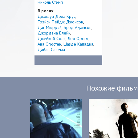
Николь Стэмп
В ролях:
Джошуа Дела Крус
Трэйси Пейдж Джонсон
Даг Мюррэй
Брэд Адамсон
Джордана Блейк
Джейкоб Соли
Лео Оргил
Ава Огюстен
Шазде Кападиа
Дайан Салема
Похожие филь