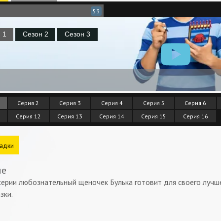
53
Серия 2
Серия 3
Серия 4
Серия 5
Серия 6
Серия 12
Серия 13
Серия 14
Серия 15
Серия 16
адки
ие
серии любознательный щеночек Булька готовит для своего лучш
зки.