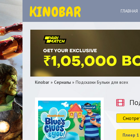
ГЛАВНАЯ
Kinobar
»
Сериалы
» Подсказки Бульки для всех
Под
Смотре
0
1
2
3
4
5
Плеер 1