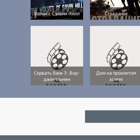
Волки с Сэйвин-Хилл
Страдание
Сорвать банк 3: Вор-
Дом на проклятом
джентльмен
холме