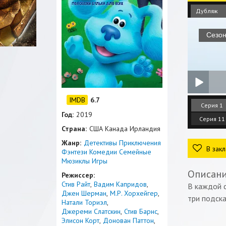
Дубляж
6.7
Серия 1
Год:
2019
Серия 11
Страна:
США Канада Ирландия
Жанр:
Детективы
Приключения
В закл
Фэнтези
Комедии
Семейные
Мюзиклы
Игры
Описан
Режиссер:
Стив Райт
Вадим Капридов
В каждой 
Джен Шерман
М.Р. Хорхейгер
три подска
Натали Ториэл
Джереми Слатскин
Стив Барнс
Элисон Корт
Донован Паттон