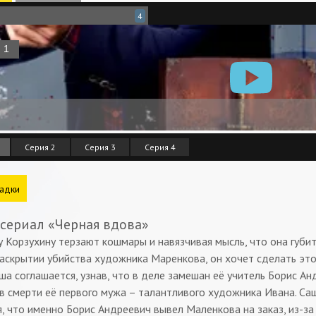
4
Серия 2
Серия 3
Серия 4
адки
 сериал «Черная вдова»
 Корзухину терзают кошмары и навязчивая мысль, что она губит
аскрытии убийства художника Маренкова, он хочет сделать это
ша соглашается, узнав, что в деле замешан её учитель Борис Ан
в смерти её первого мужа – талантливого художника Ивана. Са
, что именно Борис Андреевич вывел Маленкова на заказ, из-за