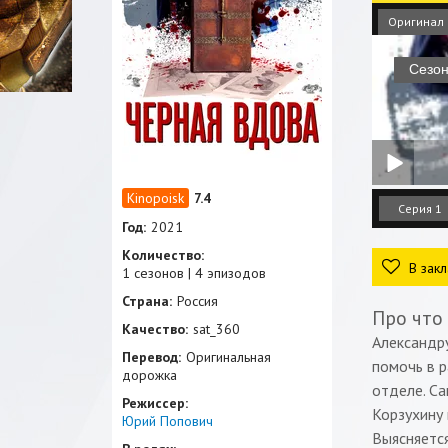
Оригинал
7.4
Серия 1
Год:
2021
Количество:
В закл
1 сезонов | 4 эпизодов
Страна:
Россия
Про что
Качество:
sat_360
Александру
Перевод:
Оригинальная
помочь в р
дорожка
отделе. Са
Режиссер:
Корзухину 
Юрий Попович
Выясняется