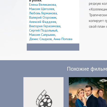
В ролях:
редкую ко
Елена Великанова
Максим Щеголев
«Коллекцие
Любовь Германова
Трагически
Валерий Сторожик
копирует г
Алексей Фаддеев
Виктория Герасимова
свой план 
Сергей Подольный
Максим Сапрыкин
Денис Сладков
Анна Попова
Похожие филь