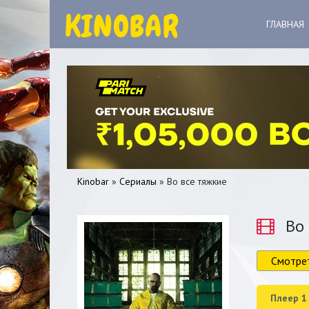
ГЛАВНАЯ
Kinobar
»
Сериалы
» Во все тяжкие
Во 
Смотре
0
1
2
3
4
5
Плеер 1