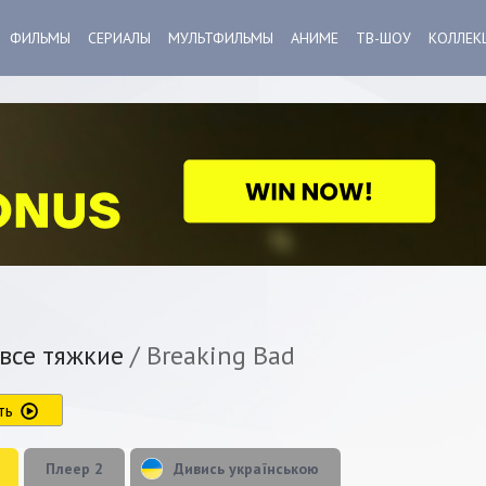
ФИЛЬМЫ
СЕРИАЛЫ
МУЛЬТФИЛЬМЫ
АНИМЕ
ТВ-ШОУ
КОЛЛЕК
все тяжкие
/ Breaking Bad
ть
Плеер 2
Дивись українською