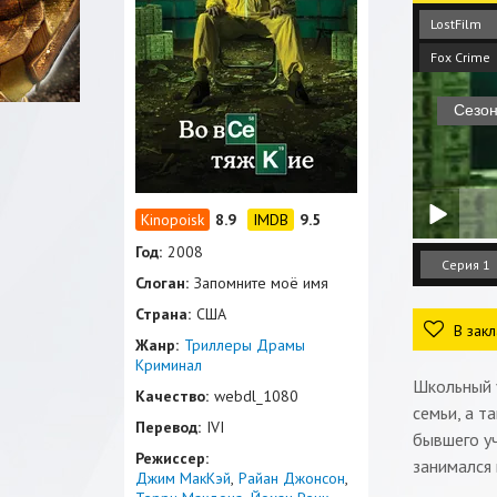
LostFilm
Fox Crime
8.9
9.5
Год:
2008
Серия 1
Слоган:
Запомните моё имя
Страна:
США
В закл
Жанр:
Триллеры
Драмы
Криминал
Школьный у
Качество:
webdl_1080
семьи, а т
Перевод:
IVI
бывшего у
Режиссер:
занимался 
Джим МакКэй
Райан Джонсон