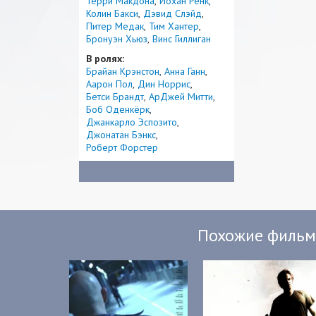
Терри Макдона
Йохан Ренк
Колин Бакси
Дэвид Слэйд
Питер Медак
Тим Хантер
Бронуэн Хьюз
Винс Гиллиган
В ролях:
Брайан Крэнстон
Анна Ганн
Аарон Пол
Дин Норрис
Бетси Брандт
АрДжей Митти
Боб Оденкёрк
Джанкарло Эспозито
Джонатан Бэнкс
Роберт Форстер
Похожие филь