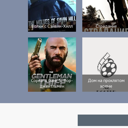
Волки с Сэйвин-Хилл
Страдание
Сорвать банк 3: Вор-
Дом на проклятом
джентльмен
холме