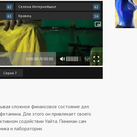
Селена Интернейшнл
62
62
Кравец
61
16
Серия 7
итывая сложное финансовое состояние дел
фетамина. Для этого он привлекает своего
активном содействии Уайта. Пинкман сам
ника и лаборатории.