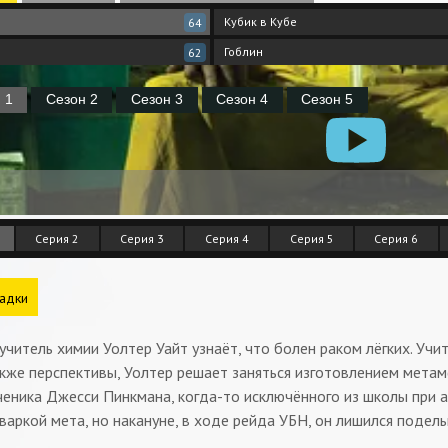
Кубик в Кубе
64
Гоблин
62
Серия 2
Серия 3
Серия 4
Серия 5
Серия 6
адки
читель химии Уолтер Уайт узнаёт, что болен раком лёгких. Уч
акже перспективы, Уолтер решает заняться изготовлением метам
ченика Джесси Пинкмана, когда-то исключённого из школы при 
варкой мета, но накануне, в ходе рейда УБН, он лишился подель