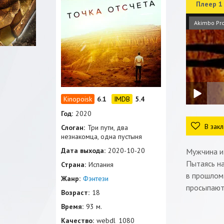
Плеер 1
Akimbo Pr
6.1
5.4
Год:
2020
В закл
Слоган:
Три пути, два
незнакомца, одна пустыня
Дата выхода:
2020-10-20
Мужчина и 
Пытаясь на
Страна:
Испания
в прошлом.
Жанр:
Фэнтези
просыпаютс
Возраст:
18
Время:
93 м.
Качество:
webdl_1080