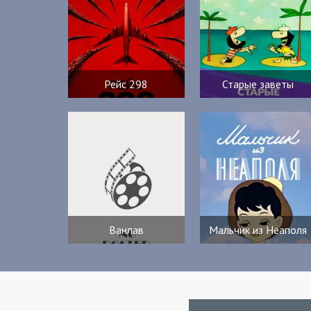
Рейс 298
Старые заветы
Ванлав
Мальчик из Неаполя