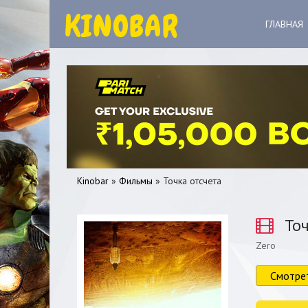
ГЛАВНАЯ
Kinobar
»
Фильмы
» Точка отсчета
Точ
Zero
0
1
2
3
4
5
Смотре