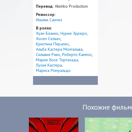
Перевод:
Akimbo Production
Режиссер:
Иньяки Санчез
В ролях:
Хуан Бланко
Нурия Эрреро
Хосеп Сельес
Кристина Пералес
Альба Кастера Монтальва
Сильвия Рико
Роберто Кампос
Мария Хосе Тортахада
Лусия Кастера
Мариса Ромуальдо
Похожие филь