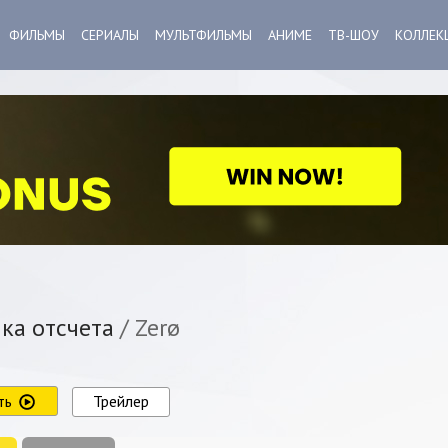
ФИЛЬМЫ
СЕРИАЛЫ
МУЛЬТФИЛЬМЫ
АНИМЕ
ТВ-ШОУ
КОЛЛЕК
ка отсчета
/ Zerø
ть
Трейлер