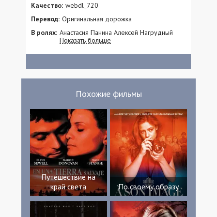
Качество:
webdl_720
Перевод:
Оригинальная дорожка
В ролях:
Анастасия Панина Алексей Нагрудный
Показать больше
Пётр Рыков Дарья Легейда Павел
Вишняков Тамара Морозова Ирина
Ткаленко Егор Козлов Валентин Томусяк
Ольга Кияшко Иван Бровин Влада
Андрющенко Надежда Хильская Анна
Петраш Виталина Библив Александра
Похожие фильмы
Булычёва Олег Замятин Дмитрий Грицай
Николай Кий Вадим Кононов
Путешествие на
край света
По своему образу