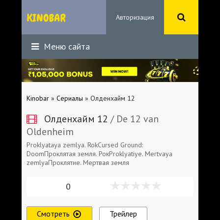
Авторизация
Меню сайта
Kinobar
»
Сериалы
» Олденхайм 12
Олденхайм 12
/ De 12 van
Oldenheim
Proklyataya zemlya. RokCursed Ground:
DoomПроклятая земля. РокProklyatiye. Mertvaya
zemlyaПроклятие. Мертвая земля
0
Смотреть
Трейлер