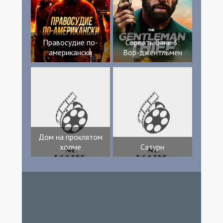
Правосудие по-
Сорвать банк 3:
американски
Вор-джентльмен
Дом на проклятом
холме
Сатурн