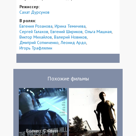
Режиссер:
Сахат Дурсунов
В ролях:
Евгения Розанова
Ирина Темичева
Сергей Галахов
Евгений Шириков
Ольга Машная
Виктор Михайлов
Валерий Новиков
Дмитрий Сотниченко
Леонид Ардо
Игорь Трафлялин
Похожие фильмы
Волки с Сэйвин-