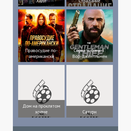
Хилл
Страдание
Правосудие по-
Сорвать банк 3:
американски
Вор-джентльмен
Дом на проклятом
холме
Сатурн