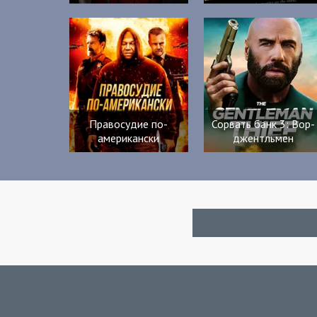
Правосудие по-
Сорвать банк 3: Вор-
американски
джентльмен