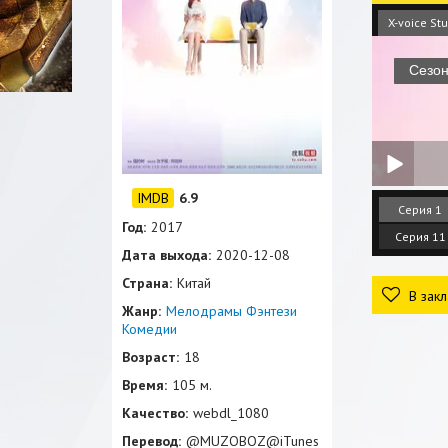
X-voice St
6.9
Серия 1
Год:
2017
Серия 11
Дата выхода:
2020-12-08
Страна:
Китай
В закл
Жанр:
Мелодрамы
Фэнтези
Комедии
Возраст:
18
Время:
105 м.
Качество:
webdl_1080
Перевод:
@MUZOBOZ@iTunes