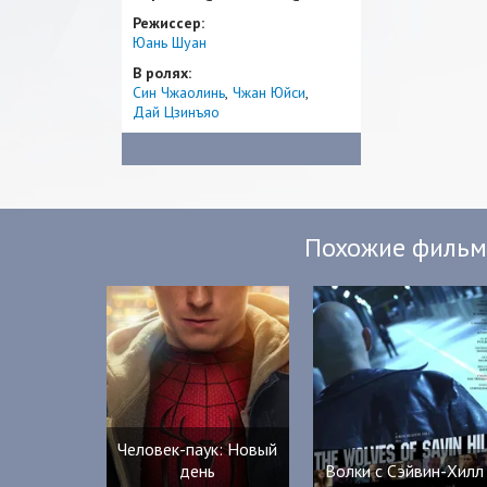
Режиссер:
Юань Шуан
В ролях:
Син Чжаолинь
Чжан Юйси
Дай Цзинъяо
Похожие филь
Человек-паук: Новый
день
Волки с Сэйвин-Хилл