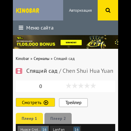
Авторизация
Меню сайта
Kinobar
»
Сериалы
» Спящий сад
Спящий сад
/ Chen Shui Hua Yuan
0
Смотреть
Трейлер
Плеер 1
Плеер 2
Huace Croton TV
LanFan
16
16