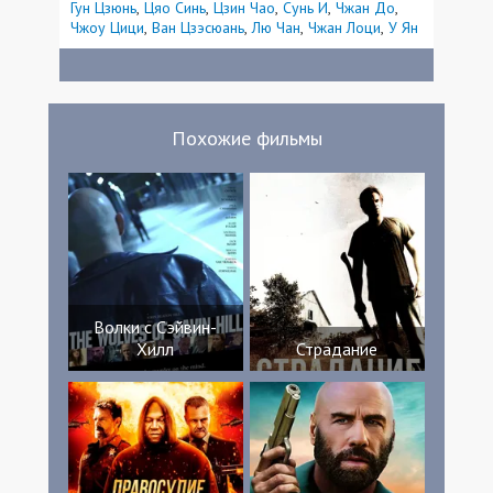
Гун Цзюнь
Цяо Синь
Цзин Чао
Сунь И
Чжан До
Чжоу Цици
Ван Цзэсюань
Лю Чан
Чжан Лоци
У Ян
Похожие фильмы
Волки с Сэйвин-
Хилл
Страдание