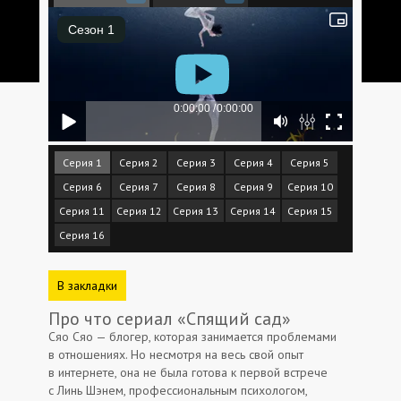
Серия 1
Серия 2
Серия 3
Серия 4
Серия 5
Серия 6
Серия 7
Серия 8
Серия 9
Серия 10
Серия 11
Серия 12
Серия 13
Серия 14
Серия 15
Серия 16
В закладки
Про что сериал «Спящий сад»
Сяо Сяо — блогер, которая занимается проблемами
в отношениях. Но несмотря на весь свой опыт
в интернете, она не была готова к первой встрече
с Линь Шэнем, профессиональным психологом,