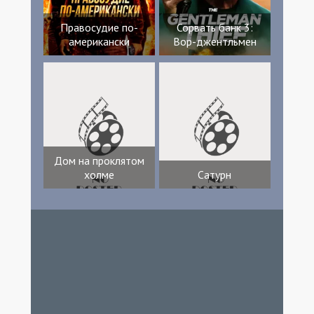
Правосудие по-
Сорвать банк 3:
американски
Вор-джентльмен
Дом на проклятом
холме
Сатурн