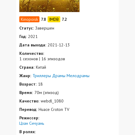
7.8
7.2
Статус:
Завершен
Год:
2021
Дата выхода:
2021-12-13
Количество:
1 сезонов | 16 эпизодов
Страна:
Китай
Жанр:
Триллеры
Драмы
Мелодрамы
Возраст:
18
Время:
70м (эпизод)
Качество:
webdl_1080
Перевод:
Huace Croton TV
Режиссер:
Цзан Сичуань
В ролях: