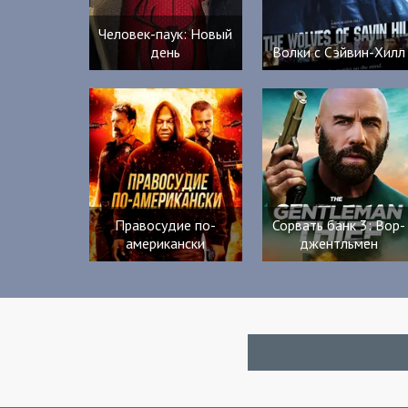
Человек-паук: Новый
день
Волки с Сэйвин-Хилл
Правосудие по-
Сорвать банк 3: Вор-
американски
джентльмен