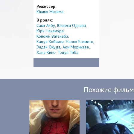
Режиссер:
Юкико Мисима
В ролях:
Саки Аибу
Юкиёси Одзава
Юри Накамура
Кономи Ватанабэ
Кацуя Кобаяси
Наоко Ёсимото
Эидзи Окуда
Аои Морикава
Хана Кино
Тэцуя Тиба
Похожие филь