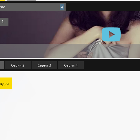
ama
4
Серия 2
Серия 3
Серия 4
адки