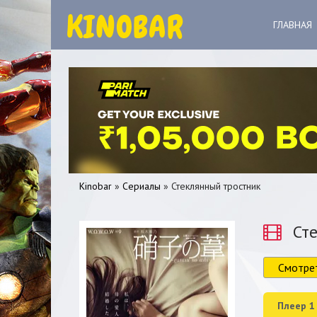
ГЛАВНАЯ
Kinobar
»
Сериалы
» Стеклянный тростник
Сте
Смотре
0
1
2
3
4
5
Плеер 1