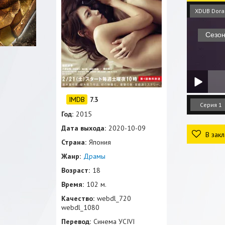
XDUB Dor
7.3
Серия 1
Год:
2015
Дата выхода:
2020-10-09
В закл
Страна:
Япония
Жанр:
Драмы
Возраст:
18
Время:
102 м.
Качество:
webdl_720
webdl_1080
Перевод:
Синема УСIVI