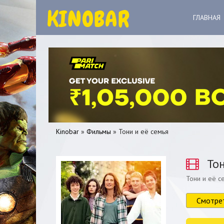
ГЛАВНАЯ
Kinobar
»
Фильмы
» Тони и её семья
Тон
Тони и её с
0
1
2
3
4
5
Смотре