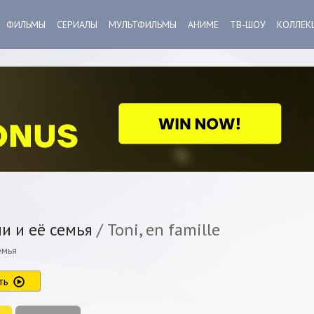
ФИЛЬМЫ
СЕРИАЛЫ
МУЛЬТФИЛЬМЫ
АНИМЕ
ТВ-ШОУ
КОЛЛЕК
и и её семья
/ Toni, en famille
емья
ть