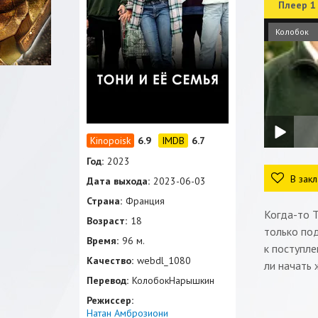
Плеер 1
Колобок
6.9
6.7
Год:
2023
В закл
Дата выхода:
2023-06-03
Страна:
Франция
Когда-то Т
Возраст:
18
только под
Время:
96 м.
к поступле
Качество:
webdl_1080
ли начать 
Перевод:
КолобокНарышкин
Режиссер:
Натан Амброзиони