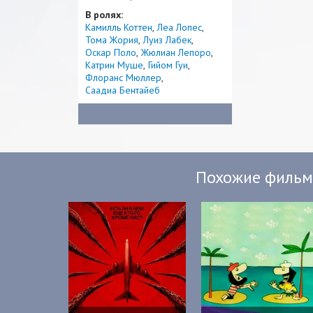
В ролях:
Камилль Коттен
Леа Лопес
Тома Жория
Луиз Лабек
Оскар Поло
Жюлиан Лепоро
Катрин Муше
Гийом Гуи
Флоранс Мюллер
Саадиа Бентайеб
Похожие филь