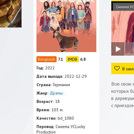
Синема УС
7.1
6.8
Год:
2022
В закл
Дата выхода:
2022-12-29
Всю свою 
Страна:
Германия
которых ба
Жанр:
Драмы
в деревушк
Возраст:
18
с приездом
Время:
103 м.
Качество:
bd_1080
Перевод:
Синема УСLucky
Production