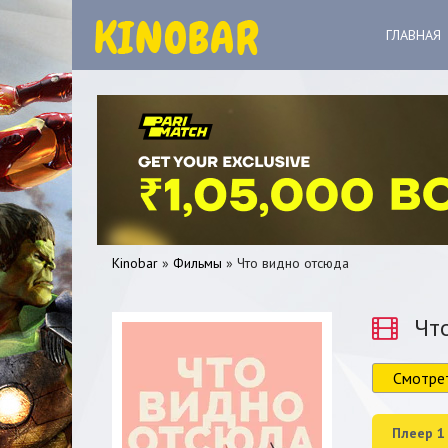
ГЛАВНАЯ
Kinobar
»
Фильмы
» Что видно отсюда
Что
Смотре
0
1
2
3
4
5
Плеер 1