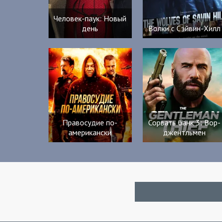
Человек-паук: Новый
день
Волки с Сэйвин-Хилл
Правосудие по-
Сорвать банк 3: Вор-
американски
джентльмен