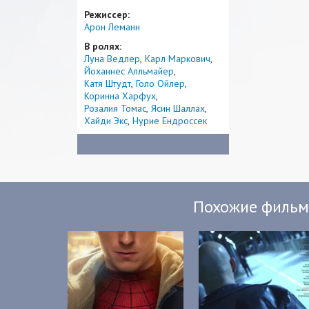
Режиссер:
Арон Леманн
В ролях:
Луна Ведлер
Карл Маркович
Йоханнес Алльмайер
Катя Штудт
Голо Ойлер
Коринна Харфух
Розалия Томас
Ясин Шаллах
Хайди Экс
Нурие Ендроссек
Похожие филь