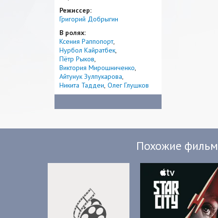
Режиссер:
Григорий Добрыгин
В ролях:
Ксения Раппопорт
Нурбол Кайратбек
Пётр Рыков
Виктория Мирошниченко
Айтунук Зулпукарова
Никита Таддеи
Олег Глушков
Похожие филь