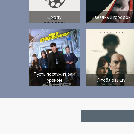
С ходу
Звёздный городок
Пусть послужит вам
уроком
Я тебя отыщу