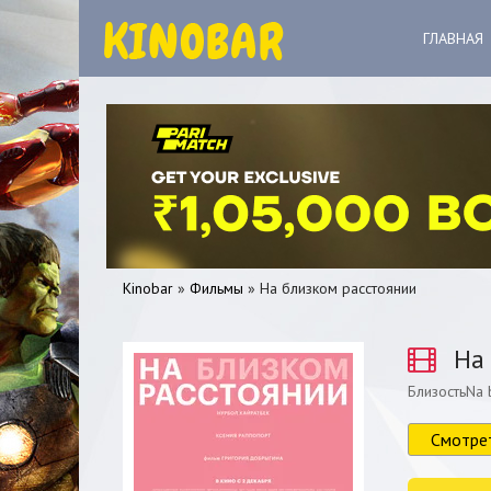
ГЛАВНАЯ
Kinobar
»
Фильмы
» На близком расстоянии
На 
БлизостьNa b
0
1
2
3
4
5
Смотре