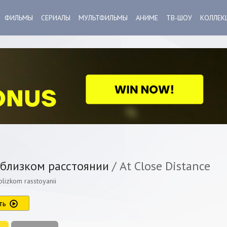
ФИЛЬМЫ
СЕРИАЛЫ
МУЛЬТФИЛЬМЫ
АНИМЕ
ТВ-ШОУ
КОЛЛЕК
близком расстоянии
/ At Close Distance
lizkom rasstoyanii
ть