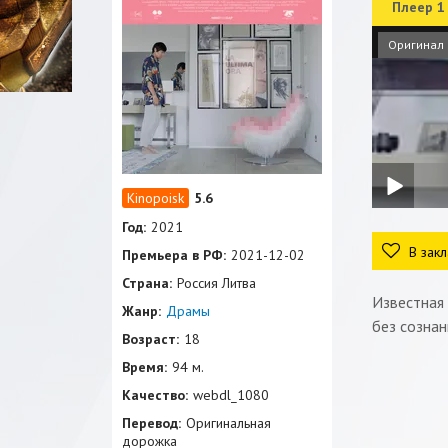
Плеер 1
Оригинал
5.6
Год:
2021
В закл
Премьера в РФ:
2021-12-02
Страна:
Россия Литва
Известная 
Жанр:
Драмы
без сознан
Возраст:
18
Время:
94 м.
Качество:
webdl_1080
Перевод:
Оригинальная
дорожка