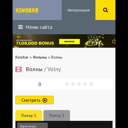
Авторизация
Меню сайта
Kinobar
»
Фильмы
» Волны
Волны
/ Volny
0
Смотреть
Плеер 1
Плеер 2
Оригинал