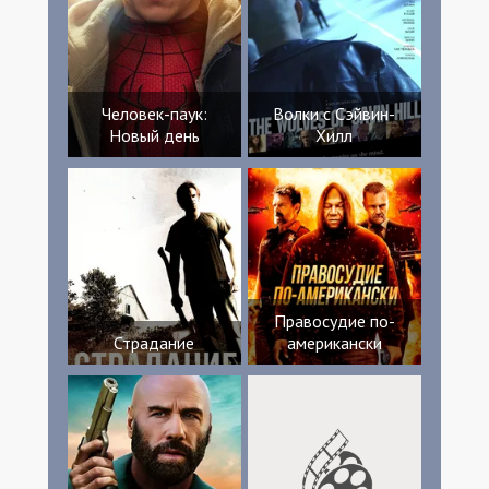
Человек-паук:
Волки с Сэйвин-
Новый день
Хилл
Правосудие по-
Страдание
американски