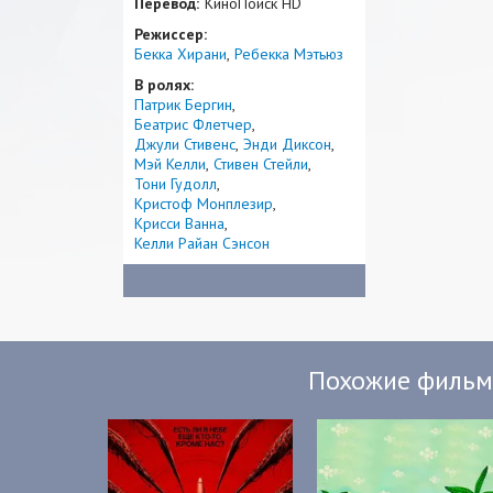
Перевод:
КиноПоиск HD
Режиссер:
Бекка Хирани
Ребекка Мэтьюз
В ролях:
Патрик Бергин
Беатрис Флетчер
Джули Стивенс
Энди Диксон
Мэй Келли
Стивен Стейли
Тони Гудолл
Кристоф Монплезир
Крисси Ванна
Келли Райан Сэнсон
Похожие филь