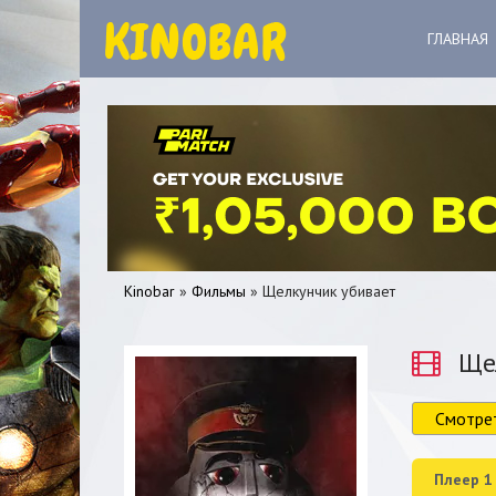
ГЛАВНАЯ
Kinobar
»
Фильмы
» Щелкунчик убивает
Щел
Смотре
0
1
2
3
4
5
Плеер 1