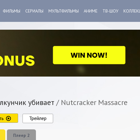
ФИЛЬМЫ
СЕРИАЛЫ
МУЛЬТФИЛЬМЫ
АНИМЕ
ТВ-ШОУ
КОЛЛЕК
кунчик убивает
/ Nutcracker Massacre
ть
Трейлер
Плеер 2