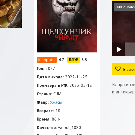
КиноПоис
4.7
3.3
Год:
2022
В закл
Дата выхода:
2022-11-25
Клара возв
Премьера в РФ:
2023-05-18
в антиквар
Страна:
США
Жанр:
Ужасы
Возраст:
18
Время:
86 м.
Качество:
webdl_1080