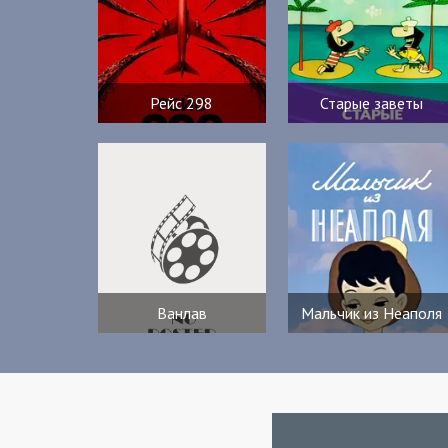
Рейс 298
Старые заветы
Ванлав
Мальчик из Неаполя