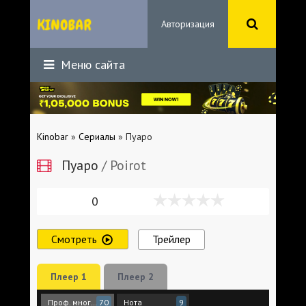
Авторизация
Меню сайта
Kinobar
»
Сериалы
» Пуаро
Пуаро
/ Poirot
0
Смотреть
Трейлер
Плеер 1
Плеер 2
Проф. многоголосый
Нота
70
9