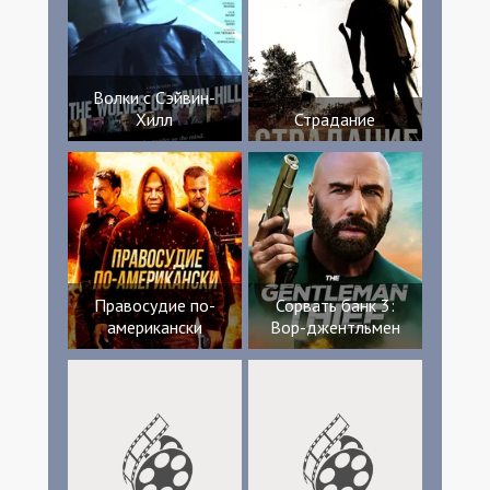
Волки с Сэйвин-
Хилл
Страдание
Правосудие по-
Сорвать банк 3:
американски
Вор-джентльмен