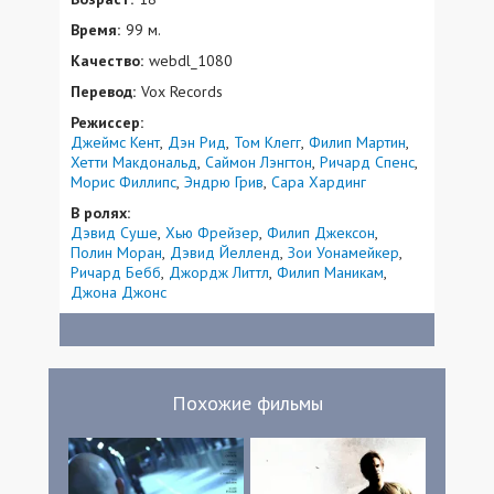
Время:
99 м.
Качество:
webdl_1080
Перевод:
Vox Records
Режиссер:
Джеймс Кент
Дэн Рид
Том Клегг
Филип Мартин
Хетти Макдональд
Саймон Лэнгтон
Ричард Спенс
Морис Филлипс
Эндрю Грив
Сара Хардинг
В ролях:
Дэвид Суше
Хью Фрейзер
Филип Джексон
Полин Моран
Дэвид Йелленд
Зои Уонамейкер
Ричард Бебб
Джордж Литтл
Филип Маникам
Джона Джонс
Похожие фильмы