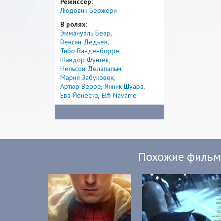
Режиссер:
Людовик Бержери
В ролях:
Эммануэль Беар
Венсан Дедьен
Тибо Ванденборре
Шандор Фунтек
Нельсон Делапальм
Мария Забуковек
Артюр Верре
Янник Шуара
Ева Йонеско
Elfi Navarre
Похожие филь