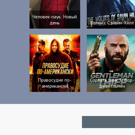
Человек-паук: Новый
день
Волки с Сэйвин-Хилл
Правосудие по-
Сорвать банк 3: Вор-
американски
джентльмен