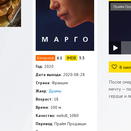
Прайм Пр
6.1
5.5
Год:
2020
В закл
Дата выхода:
2020-08-28
После сме
Страна:
Франция
мечту — по
Жанр:
Драмы
сердце и л
Возраст:
18
Время:
100 м.
Качество:
webdl_1080
Перевод:
Прайм Продакшн