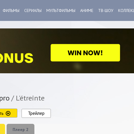
ФИЛЬМЫ
СЕРИАЛЫ
МУЛЬТФИЛЬМЫ
АНИМЕ
ТВ-ШОУ
КОЛЛЕК
рго
/ L'étreinte
ть
Трейлер
Плеер 2