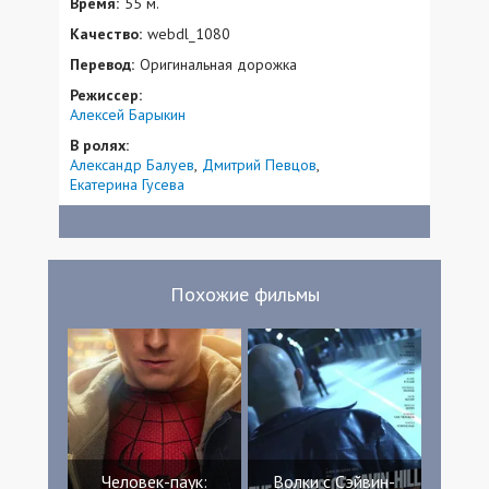
Время:
55 м.
Качество:
webdl_1080
Перевод:
Оригинальная дорожка
Режиссер:
Алексей Барыкин
В ролях:
Александр Балуев
Дмитрий Певцов
Екатерина Гусева
Похожие фильмы
Человек-паук:
Волки с Сэйвин-