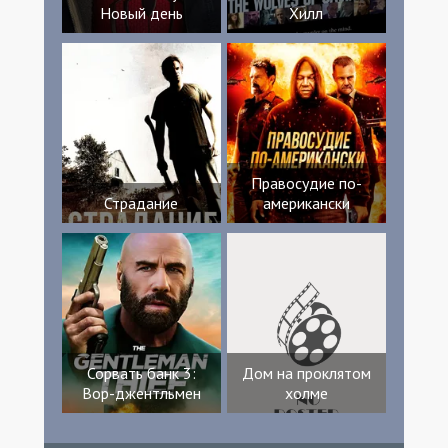
Новый день
Хилл
Правосудие по-
Страдание
американски
Сорвать банк 3:
Дом на проклятом
Вор-джентльмен
холме