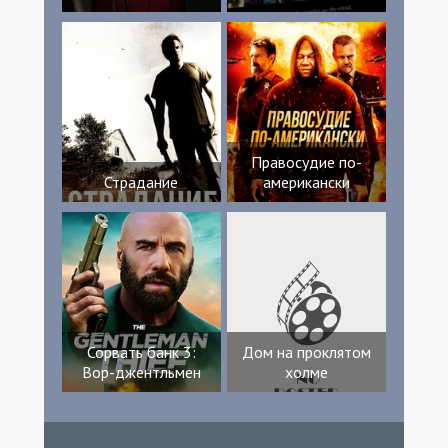
Правосудие по-
Страдание
американски
Сорвать банк 3:
Дом на проклятом
Вор-джентльмен
холме