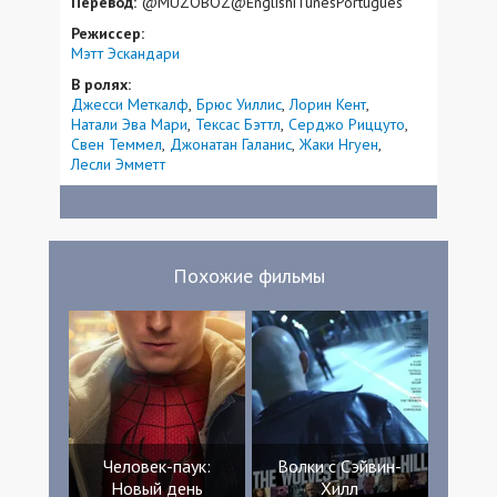
Перевод:
@MUZOBOZ@EnglishiTunesPortugues
Режиссер:
Мэтт Эскандари
В ролях:
Джесси Меткалф
Брюс Уиллис
Лорин Кент
Натали Эва Мари
Тексас Бэттл
Серджо Риццуто
Свен Теммел
Джонатан Галанис
Жаки Нгуен
Лесли Эмметт
Похожие фильмы
Человек-паук:
Волки с Сэйвин-
Новый день
Хилл