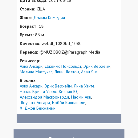
Дата выхода:
2021-06-18
Страна:
США
Жанр:
Драмы
Комедии
Возраст:
18
Время:
86 м.
Качество:
webdl_1080bd_1080
Перевод:
@MUZOBOZ@Paragraph Media
Режиссер:
Азиз Ансари
Джеймс Понсольдт
Эрик Верхейм
Мелина Матсукас
Линн Шелтон
Алан Янг
В ролях:
Азиз Ансари
Эрик Верхейм
Лина Уэйте
Ноэль Кристи Уэллс
Келвин Ю
Алессандра Мастронарди
Наоми Аки
Шоукатх Ансари
Бобби Каннавале
Х. Джон Бенжамин