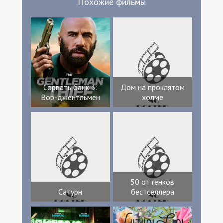
Похожие фильмы
Сорвать банк 3:
Дом на проклятом
Вор-джентльмен
холме
50 оттенков
Сатурн
бестселлера