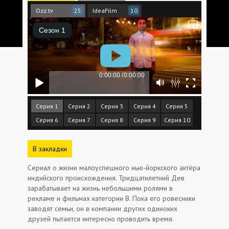
Ozz.tv
IdeaFilm
25
10
Серия 1
Серия 2
Серия 3
Серия 4
Серия 5
Серия 6
Серия 7
Серия 8
Серия 9
Серия 10
В закладки
Сериал о жизни малоуспешного нью-йоркского актёра
индийского происхождения. Тридцатилетний Дев
зарабатывает на жизнь небольшими ролями в
рекламе и фильмах категории B. Пока его ровесники
заводят семьи, он в компании других одиноких
друзей пытается интересно проводить время.