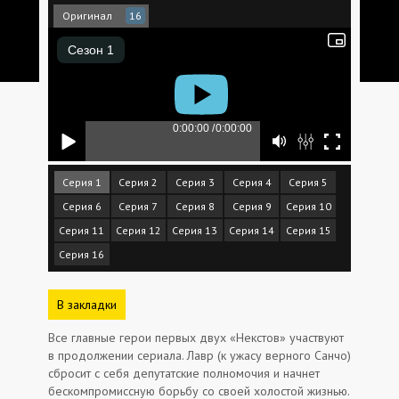
Оригинал
16
Серия 1
Серия 2
Серия 3
Серия 4
Серия 5
Серия 6
Серия 7
Серия 8
Серия 9
Серия 10
Серия 11
Серия 12
Серия 13
Серия 14
Серия 15
Серия 16
В закладки
Все главные герои первых двух «Некстов» участвуют
в продолжении сериала. Лавр (к ужасу верного Санчо)
сбросит с себя депутатские полномочия и начнет
бескомпромиссную борьбу со своей холостой жизнью.