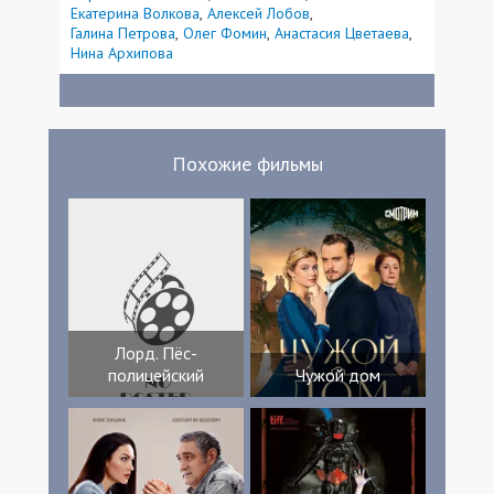
Екатерина Волкова
Алексей Лобов
Галина Петрова
Олег Фомин
Анастасия Цветаева
Нина Архипова
Похожие фильмы
Лорд. Пёс-
полицейский
Чужой дом