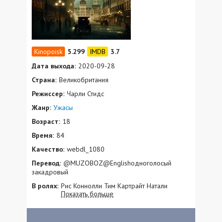
5.299
3.7
Дата выхода:
2020-09-28
Страна:
Великобритания
Режиссер:
Чарли Стидс
Жанр:
Ужасы
Возраст:
18
Время:
84
Качество:
webdl_1080
Перевод:
@MUZOBOZ@Englishодноголосый
закадровый
В ролях:
Рис Коннолли Тим Картрайт Натали
Показать больше
Мартинс Марк МакКирди Жессика Алонсо
Эмма Спаргин Хасси Баррингтон Де Ла
Рош Рори Вилтон Дерек Нельсон Джеймс
Суонтон Дана Абед Сэм Лэйн Джоэль