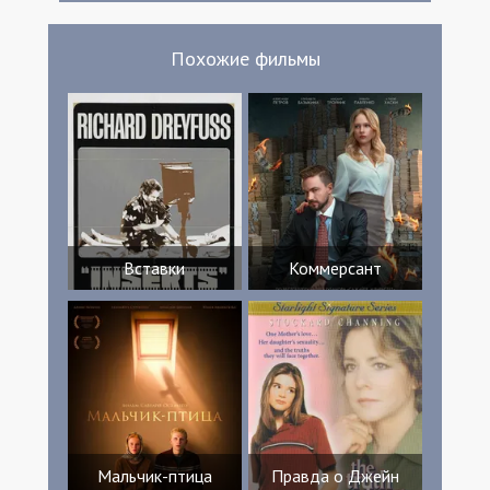
Ротуэлл Джэми Спик Кейт Мари Дэвис
Похожие фильмы
Вставки
Коммерсант
Мальчик-птица
Правда о Джейн