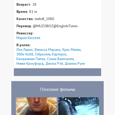
Возраст:
18
Время:
81 м.
Качество:
webdl_1080
Перевод:
@MUZOBOZ@EnglishiTunes
Режиссер:
Мария Бисселл
В ролях:
Леа Льюис
Ванесса Марано
Крис Малки
Эбби Кобб
Гэбриэлль Картерис
Бенджамин Папек
Сонни Валиченти
Никки Кроуфорд
Джона Рэй
Дианна Руни
Похожие фильмы