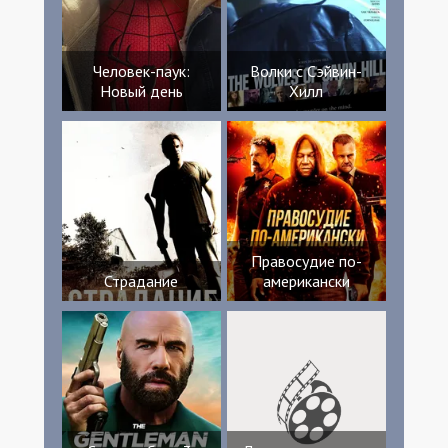
Человек-паук:
Волки с Сэйвин-
Новый день
Хилл
Правосудие по-
Страдание
американски