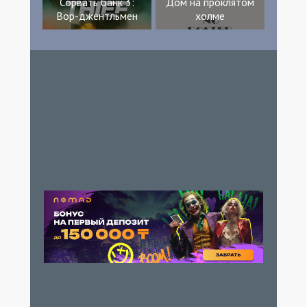
Сорвать банк 3:
Дом на проклятом
Вор-джентльмен
холме