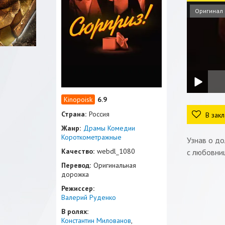
Оригинал
6.9
Страна:
Россия
В закл
Жанр:
Драмы
Комедии
Короткометражные
Узнав о д
Качество:
webdl_1080
с любовниц
Перевод:
Оригинальная
дорожка
Режиссер:
Валерий Руденко
В ролях:
Константин Милованов