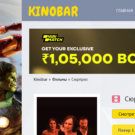
ГЛАВНАЯ
Kinobar
»
Фильмы
» Сюрприз
Сю
Смотре
0
1
2
3
4
5
Плеер 1