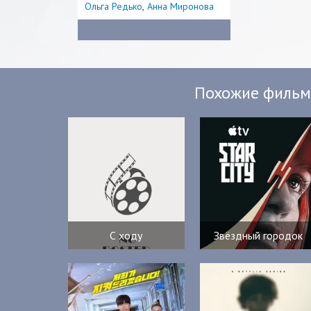
Ольга Редько
Анна Миронова
Похожие филь
С ходу
Звёздный городок