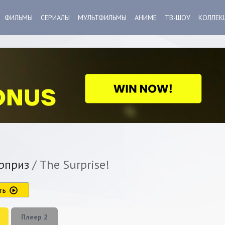
ФИЛЬМЫ
СЕРИАЛЫ
МУЛЬТФИЛЬМЫ
АНИМЕ
ТВ-ШОУ
КОЛЛЕК
рприз
/ The Surprise!
ть
Плеер 2