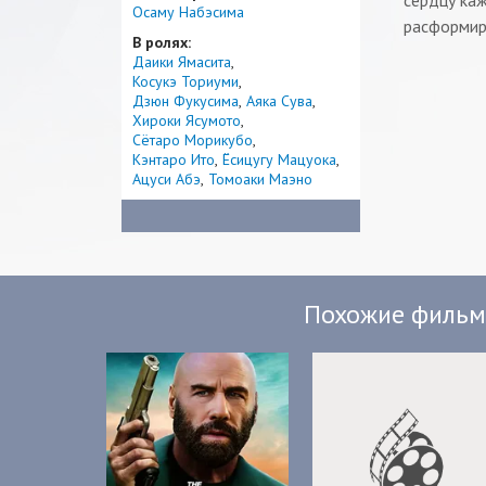
сердцу каж
Осаму Набэсима
расформиро
В ролях:
Даики Ямасита
Косукэ Ториуми
Дзюн Фукусима
Аяка Сува
Хироки Ясумото
Сётаро Морикубо
Кэнтаро Ито
Ёсицугу Мацуока
Ацуси Абэ
Томоаки Маэно
Похожие филь