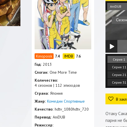
AniDUB
7.4
7.6
Серия 1
Год:
2013
Серия 11
Слоган:
One More Time
Серия 21
Количество:
Серия 31
4 сезонов | 112 эпизодов
Страна:
Япония
В закл
Жанр:
Комедии
Спортивные
Качество:
hdtv_1080hdtv_720
Отаку Сака
Перевод:
AniDUB
парня не б
Режиссер: