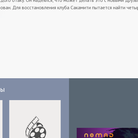
дого отаку. Он надеялся, что может делать это с новыми друзья
ван. Для восстановления клуба Сакамити пытается найти четыр
мы