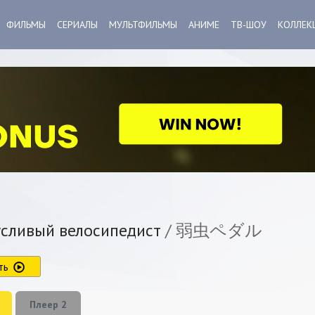
ФИЛЬМЫ
СЕРИАЛЫ
МУЛЬТФИЛЬМЫ
АНИМЕ
ТВ-ШОУ
КОЛЛЕК
сливый велосипедист
/ 弱虫ペダル
ть
Плеер 2