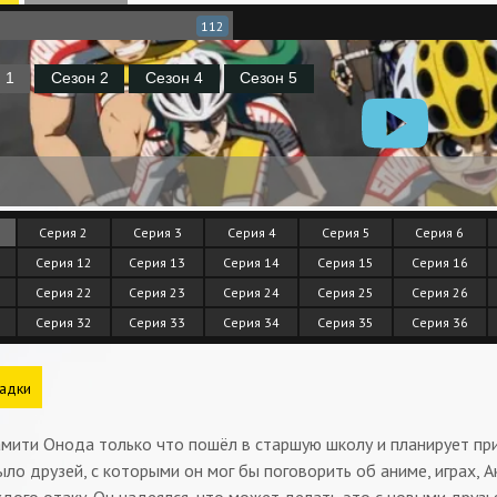
112
Серия 2
Серия 3
Серия 4
Серия 5
Серия 6
Серия 12
Серия 13
Серия 14
Серия 15
Серия 16
Серия 22
Серия 23
Серия 24
Серия 25
Серия 26
Серия 32
Серия 33
Серия 34
Серия 35
Серия 36
адки
мити Онода только что пошёл в старшую школу и планирует при
ыло друзей, с которыми он мог бы поговорить об аниме, играх, 