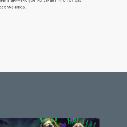
ми в аниме-клубе, но узнает, что тот был
ёх учеников.