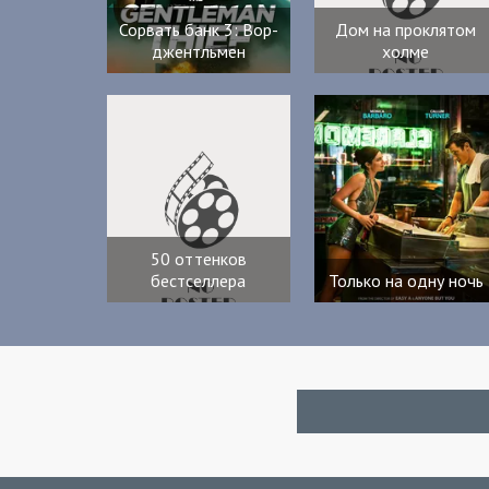
Сорвать банк 3: Вор-
Дом на проклятом
джентльмен
холме
50 оттенков
бестселлера
Только на одну ночь