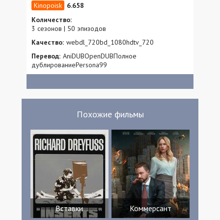
6.658
Количество:
3 сезонов | 50 эпизодов
Качество:
webdl_720bd_1080hdtv_720
Перевод:
AniDUBOpenDUBПолное
дублированиеPersona99
Похожие фильмы
Вставки
Коммерсант