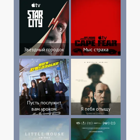
Звёздный городок
Мыс страха
Пусть послужит
вам уроком
Я тебя отыщу