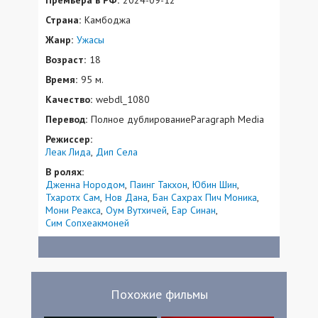
Страна:
Камбоджа
Жанр:
Ужасы
Возраст:
18
Время:
95 м.
Качество:
webdl_1080
Перевод:
Полное дублированиеParagraph Media
Режиссер:
Леак Лида
Дип Села
В ролях:
Дженна Нородом
Паинг Такхон
Юбин Шин
Тхаротх Сам
Нов Дана
Бан Сахрах Пич Моника
Мони Реакса
Оум Вутхичей
Еар Синан
Сим Сопхеакмоней
Похожие фильмы