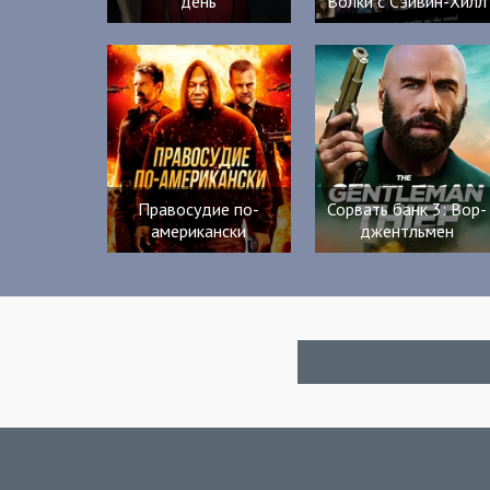
день
Волки с Сэйвин-Хилл
Правосудие по-
Сорвать банк 3: Вор-
американски
джентльмен