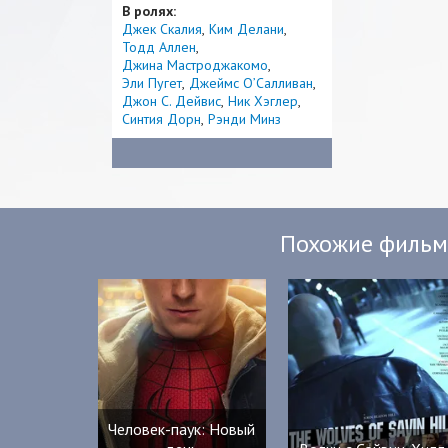
В ролях:
Джек Скалия
Ким Делани
Тодд Аллен
Джина Мастроджакомо
Эли Пугет
Джеймс О’Салливан
Джон С. Дейвис
Ник Хэглер
Синтия Дорн
Рэнди Минз
Похожие филь
Человек-паук: Новый