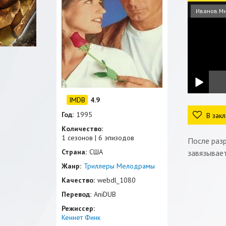
Иванов М
4.9
Год:
1995
В закл
Количество:
1 сезонов | 6 эпизодов
После раз
Страна:
США
завязывает
Жанр:
Триллеры
Мелодрамы
Качество:
webdl_1080
Перевод:
AniDUB
Режиссер:
Кеннет Финк