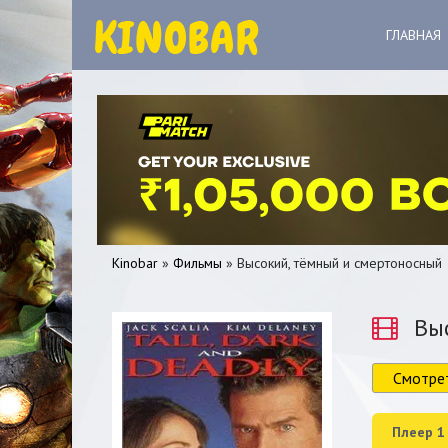
ГЛАВНАЯ
Kinobar
»
Фильмы
» Высокий, тёмный и смертоносный
Выс
Смотре
0
1
2
3
4
5
Плеер 1