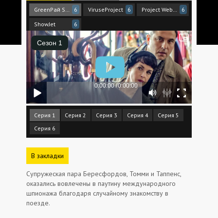
GreenРай Studio
ViruseProject
Project Web Mania
6
6
6
ShowJet
6
Серия 1
Серия 2
Серия 3
Серия 4
Серия 5
Серия 6
В закладки
Супружеская пара Бересфордов, Томми и Таппенс,
оказались вовлечены в паутину международного
шпионажа благодаря случайному знакомству в
поезде.