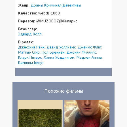
Жанр:
Драмы
Криминал
Детективы
Качество:
webdl_1080
Перевод:
@MUZOBOZ@Кипарис
Режиссер:
Эдвард Холл
В ролях:
Джессика Рэйн
Дэвид Уоллиамс
Джеймс Флит
Мэттью Стир
Пол Бреннен
Джонни Филлипс
Кларк Питерс
Ханна Уоддингэм
Мадлен Аппиа
Камилла Бипут
Похожие фильмы