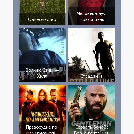
Человек-паук:
Одиночество
Новый день
Волки с Сэйвин-
Хилл
Страдание
Правосудие по-
Сорвать банк 3:
американски
Вор-джентльмен